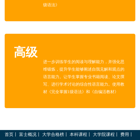
级语法》
高级
进一步训练学生的阅读与理解能力，并强化思
维锻炼，提升学生能够阐述自我见解和观点的
语言能力。让学生掌握专业书籍阅读、论文撰
写、进行学术讨论的综合性语言能力。使用教
材《完全掌握1级语法》和《自编活教材》
首页
丨
富士概况
丨
大学合格榜
丨
本科课程
丨
大学院课程
丨
费用
丨