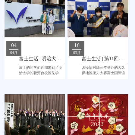
04
16
04月
03月
富士生活 | 明治大学见学
富士生活 | 第11回箱根山駅伝大会出場！
富士的同学们近期来到了明
因疫情时隔三年举办的大久
治大学的骏河台校区见学
保地区接力大赛富士国际语
学院也参加啦！由4名同学
和1名老师一起出战！