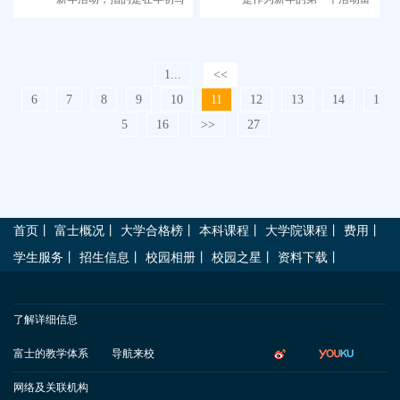
信和画画。
士的同学们去了浅草寺。
1...
<<
6
7
8
9
10
11
12
13
14
1
5
16
>>
27
首页
丨
富士概况
丨
大学合格榜
丨
本科课程
丨
大学院课程
丨
费用
丨
学生服务
丨
招生信息
丨
校园相册
丨
校园之星
丨
资料下载
丨
了解详细信息
富士的教学体系
导航来校
网络及关联机构