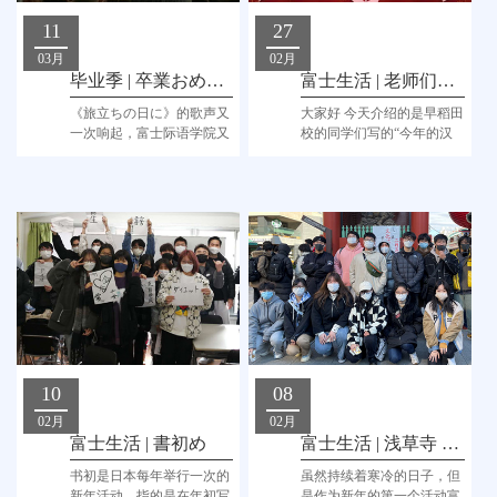
11
27
03月
02月
毕业季 | 卒業おめでとう！
富士生活 | 老师们的“今年的汉字”
《旅立ちの日に》的歌声又
大家好 今天介绍的是早稻田
一次响起，富士际语学院又
校的同学们写的“今年的汉
陪着一批我们的同学们迎来
字”。
了毕业季。
10
08
02月
02月
富士生活 | 書初め
富士生活 | 浅草寺 お守り
书初是日本每年举行一次的
虽然持续着寒冷的日子，但
新年活动，指的是在年初写
是作为新年的第一个活动富